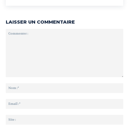
LAISSER UN COMMENTAIRE
Commenter
:
No
:*
Ema
:*
Sit
: