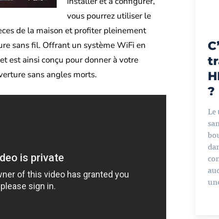
installer et à configurer,
vous pourrez utiliser le
èces de la maison et profiter pleinement
C
re sans fil. Offrant un système WiFi en
t
jet est ainsi conçu pour donner à votre
verture sans angles morts.
H
?
Le
san
bou
dan
co
aud
une