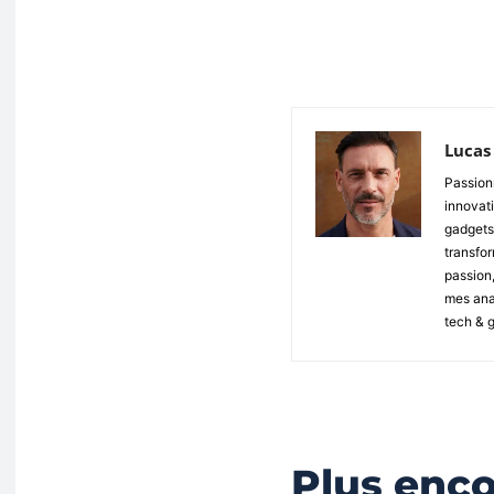
Partager
Lucas
Passionn
innovati
gadgets,
transfor
passion,
mes anal
tech & 
Plus enc