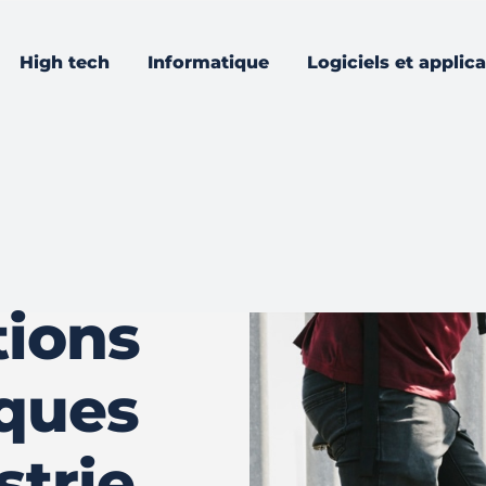
High tech
Informatique
Logiciels et applic
tions
ques
strie