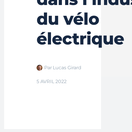
du vélo
électrique
Par
Lucas Girard
5 AVRIL 2022