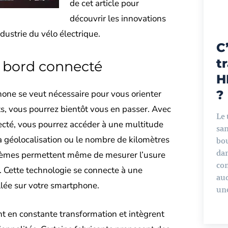
de cet article pour
découvrir les innovations
dustrie du vélo électrique.
C
t
e bord connecté
H
?
hone se veut nécessaire pour vous orienter
s, vous pourrez bientôt vous en passer. Avec
Le
ecté, vous pourrez accéder à une multitude
san
 géolocalisation ou le nombre de kilomètres
bou
dan
stèmes permettent même de mesurer l’usure
co
. Cette technologie se connecte à une
aud
llée sur votre smartphone.
une
nt en constante transformation et intègrent