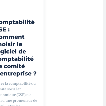
omptabilité
SE :
omment
hoisir le
ogiciel de
omptabilité
e comité
’entreprise ?
er la comptabilité du
ité social et
onomique (CSE) n’a
en d’une promenade de