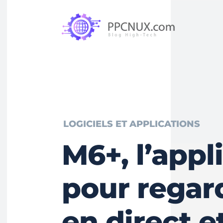
LOGICIELS ET APPLICATIONS
M6+, l’appl
pour regar
en direct e