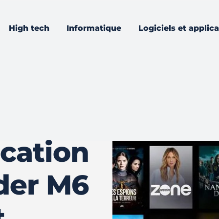
High tech
Informatique
Logiciels et applic
ication
der M6
t