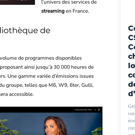
l’univers des services de
streaming
en France.
C
liothèque de
C
C
c
e volume de programmes disponibles
l
 proposant ainsi jusqu’à 30 000 heures de
c
eurs. Une gamme variée d’émissions issues
d
du groupe, telles que M6, W9, 6ter, Gulli,
d
sera accessible.
Gér
com
éc
ri