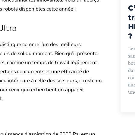
C
s robots disponibles cette année :
t
H
ltra
?
distingue comme l’un des meilleurs
Le
veurs de sol du moment. Bien qu’il présente
san
rs, comme un temps de travail légèrement
bou
dan
certains concurrents et une efficacité de
co
u inférieure à celle des sols durs, il reste un
aud
pour ceux qui recherchent un appareil
une
t.
 puissance d’aspiration de 6000 Pa, est un