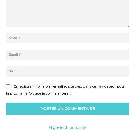
Commenter
:
No
:*
Ema
:*
Sit
:
Enregistrer mon nom, email et site web dans ce navigateur pour
la prochaine fois que je commenterai.
High-tech actualité