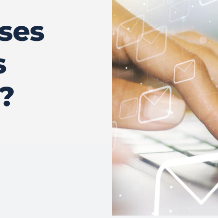
 ses
s
?