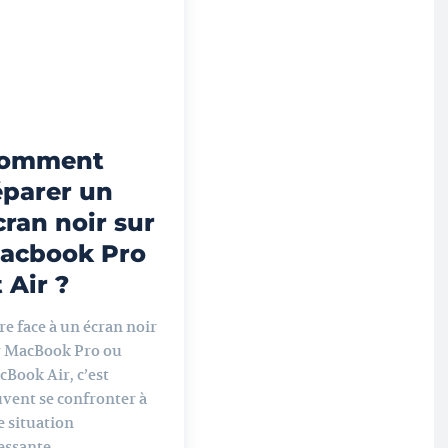
omment
éparer un
cran noir sur
acbook Pro
 Air ?
re face à un écran noir
r MacBook Pro ou
Book Air, c’est
vent se confronter à
 situation
essante,...