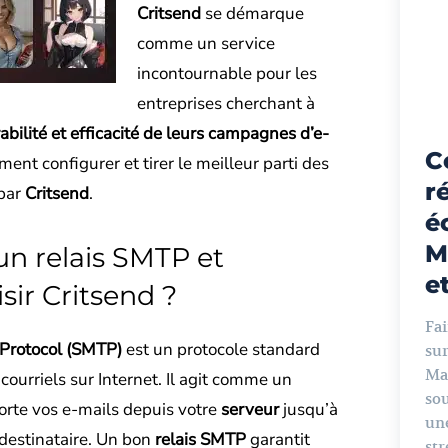
Critsend
se démarque
comme un service
incontournable pour les
entreprises cherchant à
rabilité et efficacité de leurs campagnes d’e-
C
ent configurer et tirer le meilleur parti des
r
 par
Critsend
.
é
M
un relais SMTP et
et
sir Critsend ?
Fai
 Protocol (SMTP)
est un protocole standard
su
Mac
courriels sur Internet. Il agit comme un
sou
orte vos e-mails depuis votre
serveur
jusqu’à
une
 destinataire. Un bon
relais SMTP
garantit
str