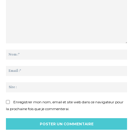
Commenter
:
No
:*
Ema
:*
Sit
:
Enregistrer mon nom, email et site web dans ce navigateur pour
la prochaine fois que je commenterai.